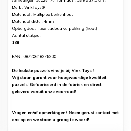
Afmetingen puzzel: A4 formaat ( 18.9 x 27.0 cm )
Merk : VinkToys®
Materiaal : Multiplex berkenhout
Materiaal dikte : 4mm
Opbergdoos: luxe cadeau verpakking (hout)
Aantal stukjes :
188
EAN : 08720648276200
De leukste puzzels vind je bij Vink Toys !
Wij staan garant voor hoogwaardige kwaliteit
puzzels! Gefabriceerd in de fabriek en direct
geleverd vanuit onze voorraad!
Vragen en/of opmerkingen? Neem gerust contact met
ons op en we staan u graag te woord!