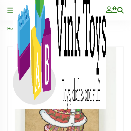
Zoeke
Home
>
VinkToys® - Kerstman A4 - 188 stukjes