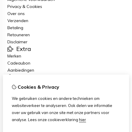
Privacy & Cookies
Over ons
Verzenden
Betaling
Retouneren
Disclaimer
Extra
Merken
Cadeaubon
Aanbiedingen
Mijn account
Inloggen
Cookies & Privacy
Bestelhistorie
Klantenservice
We gebruiken cookies en andere technieken om
Contact
websiteverkeer te analyseren. Ook delen we informatie
Retourneren
over uw gebruik van onze site met onze partners voor
Sitemap
analyse.
Lees onze cookieverklaring
hier