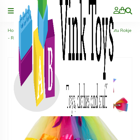
Zoeke
Home
>
Kleding
>
Kids
>
Tutu Rokjes & T-shirts
>
Tutu Rokje
- Rainbow