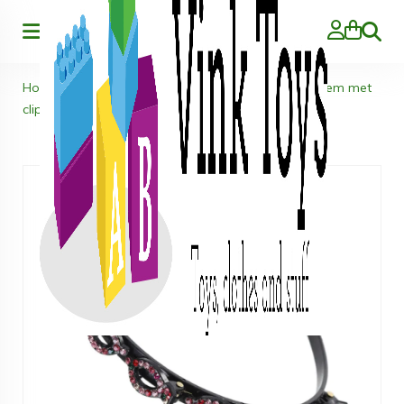
Zoeke
Home
>
Kleding
>
Kids
>
Haar accessoires
>
Diadeem met
clips en Strass steentjes - Regenboog