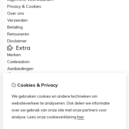
Privacy & Cookies
Over ons
Verzenden
Betaling
Retouneren
Disclaimer
Extra
Merken
Cadeaubon
Aanbiedingen
Mijn account
Inloggen
Cookies & Privacy
Bestelhistorie
Klantenservice
We gebruiken cookies en andere technieken om
Contact
websiteverkeer te analyseren. Ook delen we informatie
Retourneren
over uw gebruik van onze site met onze partners voor
Sitemap
analyse.
Lees onze cookieverklaring
hier