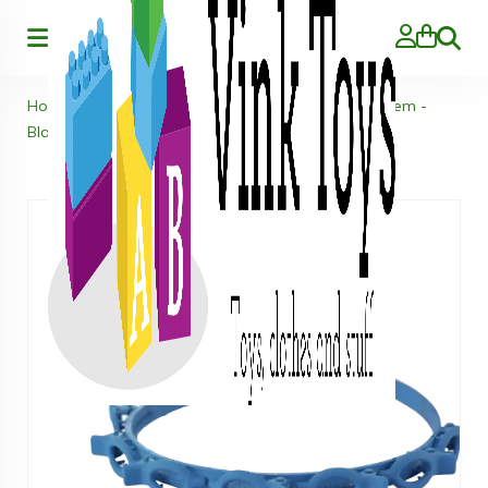
Zoeke
Home
>
Kleding
>
Kids
>
Haar accessoires
>
Diadeem -
Blauw