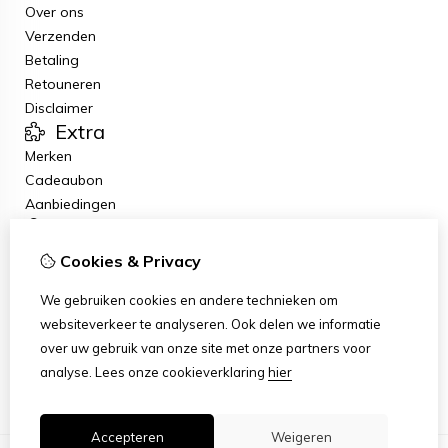
Over ons
Verzenden
Betaling
Retouneren
Disclaimer
Extra
Merken
Cadeaubon
Aanbiedingen
Mijn account
Inloggen
Cookies & Privacy
Bestelhistorie
Klantenservice
We gebruiken cookies en andere technieken om
Contact
websiteverkeer te analyseren. Ook delen we informatie
Retourneren
over uw gebruik van onze site met onze partners voor
Sitemap
analyse.
Lees onze cookieverklaring
hier
Accepteren
Weigeren