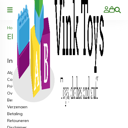
Zoeke
Home
>
Electronica
Electronica
Informatie
Algemene voorwaarden
Cookieverklaring
Privacy & Cookies
Over ons
Bestellen
Verzenden
Betaling
Retouneren
Disclaimer